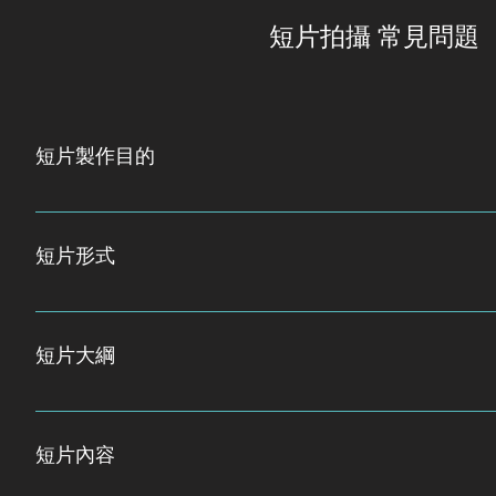
短片拍攝 常見問題
短片製作目的
由於疫情嚴重，為安全起見，原先計劃每組都會舉辦的公眾
揚兩爬保育意識。
短片形式
每組將各製作一條不長於四分鐘的短片，覆蓋不同兩爬議題
以為拍攝或動畫製作，應包含保育信息，具趣味性、資訊性
短片大綱
會Facebook及YouTube專頁上傳，希望接觸到相等於
參考我們提供的例子，每組需提交一份大綱，交代影片的背
提交一份大綱初稿，收到我們的回應後再作修改，之後提交最終
短片內容
提交日期：七月二十六日 （星期日） 大綱最終版本提交日期
查看)：