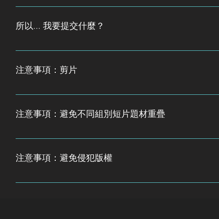
請確保短片含有： 1. 主題 2.影片名稱 3. 保育訊息 4. 字幕
所以... 我要提交什麼？
大綱初稿提交日期：七月二十六日 （星期日） 大綱最終版
一)
注意事項：剪片
- 使用WhatsApp傳送短片會令短片清晰度下降 - 避免
會下降！
注意事項：避免不同組別短片題材重疊
因為短片主題可以包含的題材可以十分廣，所以不同組別的
別短片題目將會涉及的內容，再討論自己組應該c設計師什
注意事項：避免侵犯版權
你們製作的短片將會被放上YouTube和其他社交平台讓
作品。建議如果你問別人借用短片/圖片用於自己的短片上，應
短片內顯示番作者的名字。一個避免侵犯版權的最好方法就