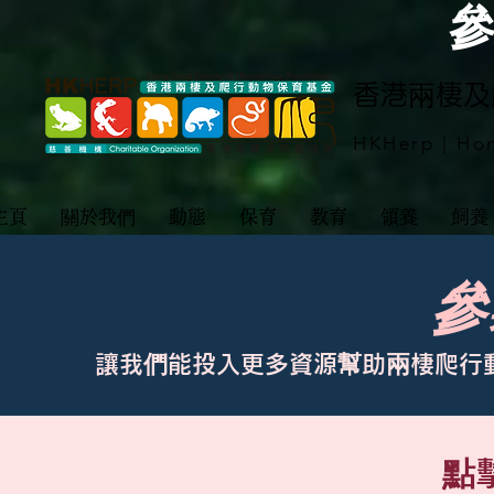
​香港兩棲
HKHerp | Hon
主頁
關於我們
動態
保育
教育
領養
飼養
參
讓我們能投入更多資源幫助兩棲爬行
​