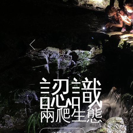
​認識
兩爬生態