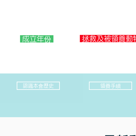
拯救及被領養動
成立年份
4000
2004
隻
年
認識本會歷史
領養手續