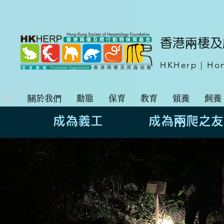
​香港兩棲
HKHerp | Hon
主頁
關於我們
動態
保育
教育
領養
飼養
成為義工
成為兩爬之友