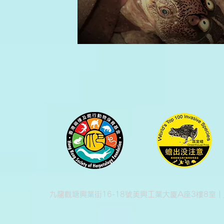
九龍觀塘興業街16-18號美興工業大廈A座3樓8室 |