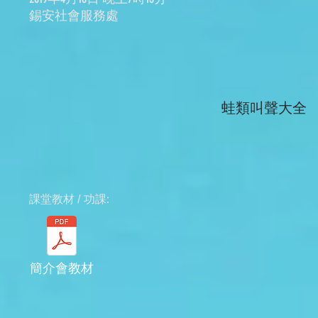
錫安社會服務處
蛙類叫聲大全
​課堂教材 / 功課:
簡介會教材