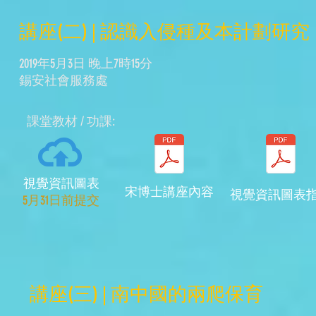
講座(二) | 認識入侵種及本計劃研究
2019年5月3日 晚上7時15分
錫安社會服務處
​課堂教材 / 功課:
視覺資訊圖表
宋博士講座內容
​視覺資訊圖表
​5月31日前提交
講座(三) | 南中國的兩爬保育