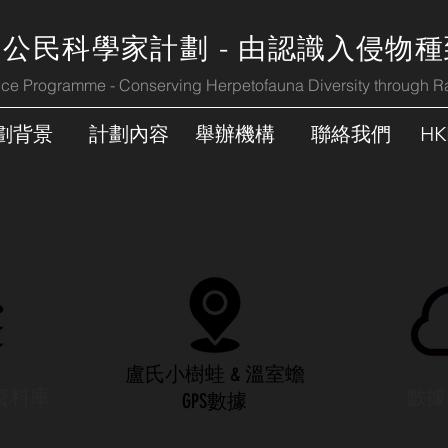
 公民科學家計劃 - 由認識入侵物
nce Programme - Conserving Herpetofauna Diversity through R
劃背景
計劃內容
舉辦機構
聯絡我們
HK
盧氏小樹蛙 & 溫室蟾
資料庫
​數
GPS數據