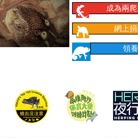
成為兩爬
網上捐
領