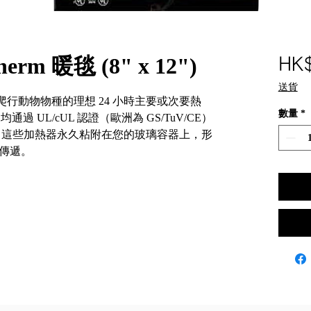
herm 暖毯 (8" x 12")
HK
送貨
或溫帶爬行動物物種的理想 24 小時主要或次要熱
數量
*
均通過 UL/cUL 認證（歐洲為 GS/TuV/CE）
 這些加熱器永久粘附在您的玻璃容器上，形
傳遞。