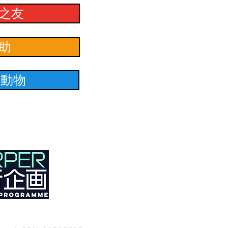
之友
助
養動物