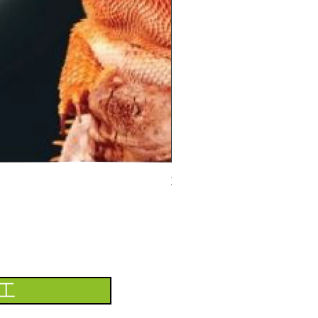
ZooMed 深筒燈罩
工