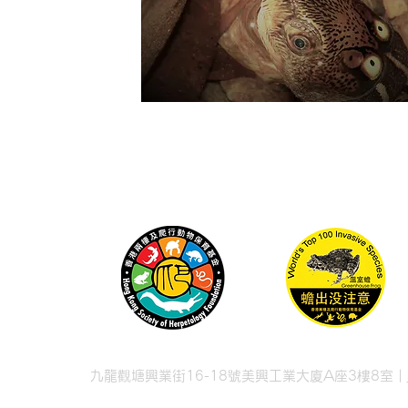
九龍觀塘興業街16-18號美興工業大廈A座3樓8室 |