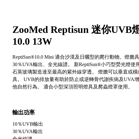
ZooMed Reptisun 迷你UVB
10.0 13W
ReptiSun®10.0 Mini 適合沙漠及日曬型的爬行動物。燈膽
30％UVA輸出、全光線譜。 新ReptiSun®小巧型熒光
石英玻璃製造達至最高的紫外線穿透​​。 燈膽可以垂直或
具。 UVB的排放量有助於防止或逆轉骨代謝疾病及UVA
他自然行為。 適合小型深頂照明燈具及爬蟲燈罩使用。
輸出功率
10％UVB輸出
30％UVA輸出
全光線譜