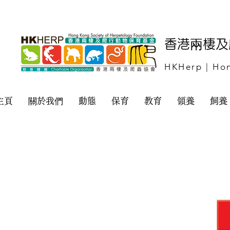
​香港兩棲
HKHerp | Hon
主頁
關於我們
動態
保育
教育
領養
飼養