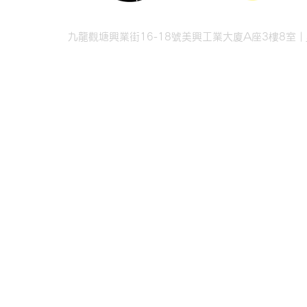
九龍觀塘興業街16-18號美興工業大廈A座3樓8室 |
© 2026 香港兩棲
© 2026 Hong Kong Soc