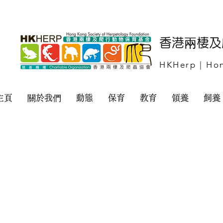
​香港兩棲
HKHerp | Hon
主頁
關於我們
動態
保育
教育
領養
飼養