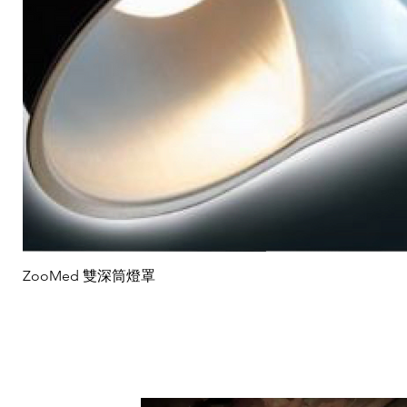
ZooMed 雙深筒燈罩
​