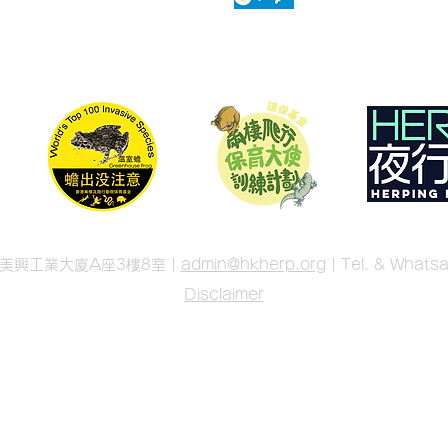
號美興工業大廈A座3樓8室 |
admin
@hkherp.org
| Tel. & What
Disclaimer
© 2026 香港兩棲及爬行動物保育基金 香港兩棲及爬蟲協會
© 2026 Hong Kong Society of Herpetology Foundation