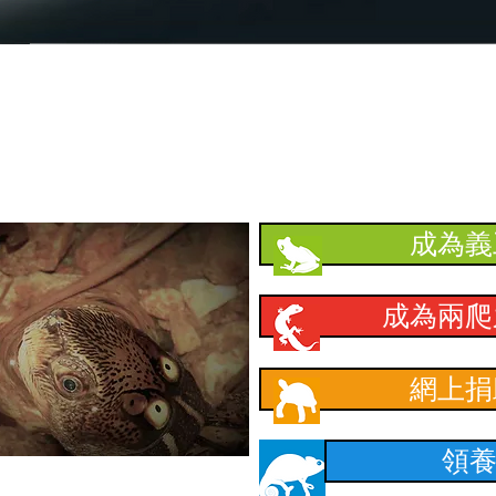
​支持本會
成為義
成為兩爬
網上捐
領