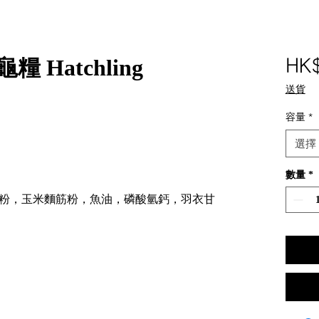
糧 Hatchling
HK
送貨
容量
*
選擇
數量
*
粉，玉米麵筋粉，魚油，磷酸氫鈣，羽衣甘