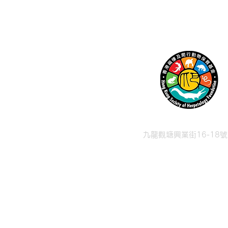
九龍觀塘興業街16-18