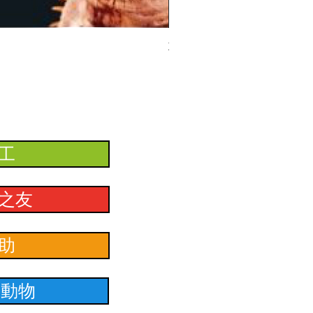
ZooMed 深筒燈罩
工
之友
助
養動物