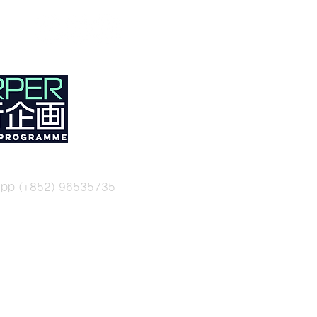
sapp (+852) 96535735