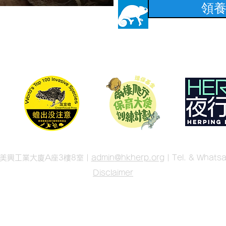
領
號美興工業大廈A座3樓8室 |
admin
@hkherp.org
| Tel. & What
Disclaimer
© 2026 香港兩棲及爬行動物保育基金 香港兩棲及爬蟲協會
© 2026 Hong Kong Society of Herpetology Foundation