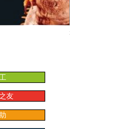
ZooMed 深筒燈罩
工
之友
助