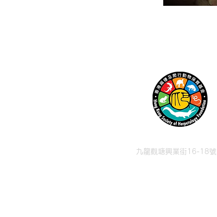
九龍觀塘興業街16-18