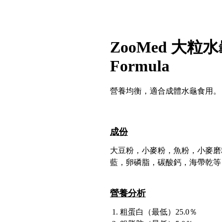
ZooMed 大粒水龜
Formula
營養均衡，適合成體水龜食用。
成份
大豆粉，小麥粉，魚粉，小麥磨
藍，卵磷脂，碳酸鈣，海帶乾等
營養分析
粗蛋白（最低）25.0％