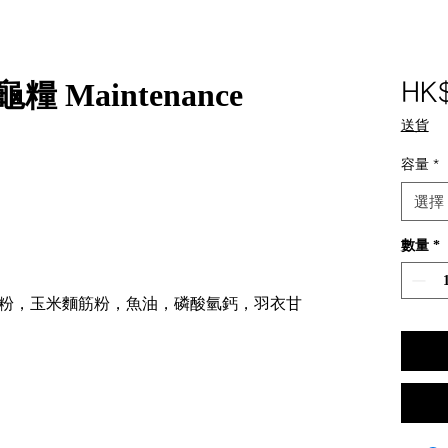
糧 Maintenance
HK
送貨
容量
*
選擇
數量
*
粉，玉米麵筋粉，魚油，磷酸氫鈣，羽衣甘