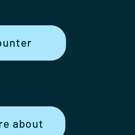
unter
e about