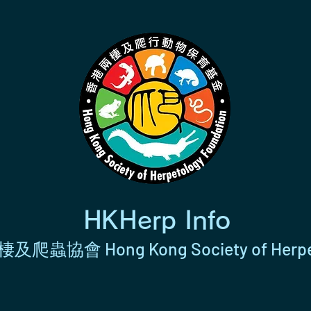
HKHerp Info
及爬蟲協會 Hong Kong Society of Herpe