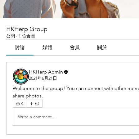
HKHerp Group
公開
·
1 位會員
討論
媒體
會員
關於
HKHerp Admin
2021年6月21日
Welcome to the group! You can connect with other memb
share photos.
0
Write a comment...