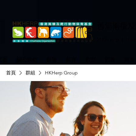
​香港兩棲
HKHerp | Hon
主頁
關於我們
動態
保育
教育
領養
飼養
首頁
群組
HKHerp Group