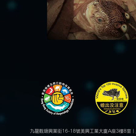
九龍觀塘興業街16-18號美興工業大廈A座3樓8室 |