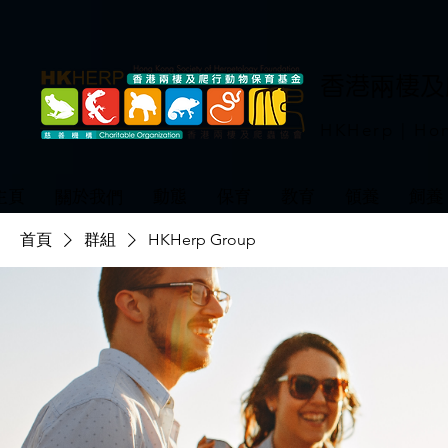
​香港兩棲
HKHerp | Hon
主頁
關於我們
動態
保育
教育
領養
飼養
首頁
群組
HKHerp Group