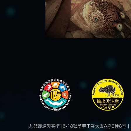
九龍觀塘興業街16-18號美興工業大廈A座3樓8室 |