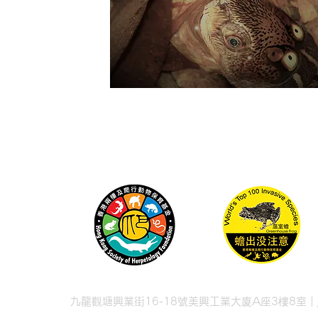
九龍觀塘興業街16-18號美興工業大廈A座3樓8室 |