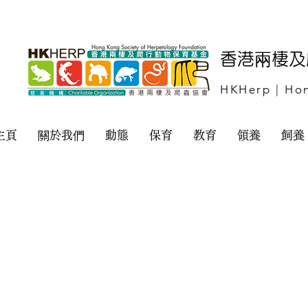
​香港兩棲
HKHerp | Hon
主頁
關於我們
動態
保育
教育
領養
飼養