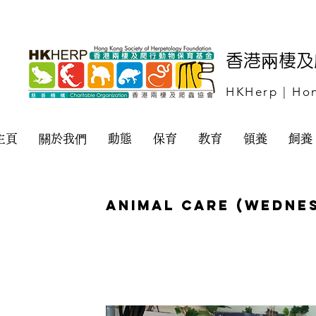
​香港兩棲
HKHerp | Hon
主頁
關於我們
動態
保育
教育
領養
飼養
Animal Care (Wedne