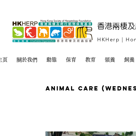
​香港兩棲
HKHerp | Hon
主頁
關於我們
動態
保育
教育
領養
飼養
Animal Care (Wedne