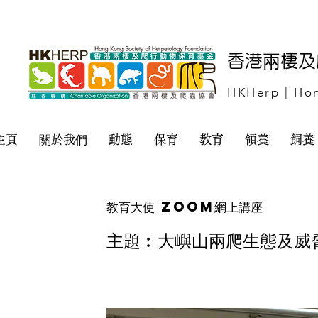
​香港兩棲
HKHerp | Hon
主頁
關於我們
動態
保育
教育
領養
飼養
教育大使 Zoom網上講座
主題︰大嶼山兩爬生態及威