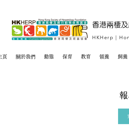
​香港兩棲
HKHerp | Hon
主頁
關於我們
動態
保育
教育
領養
飼養
報