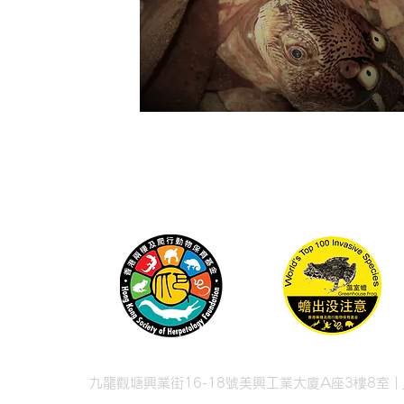
九龍觀塘興業街16-18號美興工業大廈A座3樓8室 |