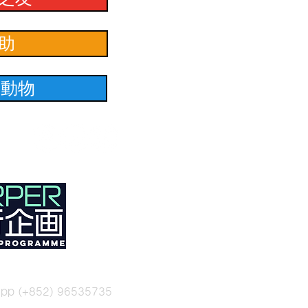
助
養動物
sapp (+852) 96535735