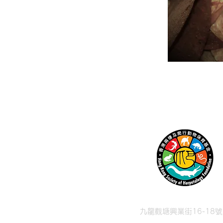
九龍觀塘興業街16-18