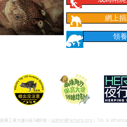
網上捐
領
號美興工業大廈A座3樓8室 |
admin
@hkherp.org
| Tel. & What