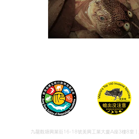
九龍觀塘興業街16-18號美興工業大廈A座3樓8室 |