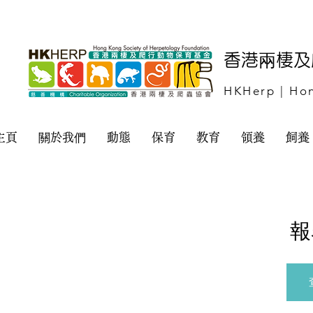
​香港兩棲
HKHerp | Hon
主頁
關於我們
動態
保育
教育
領養
飼養
報