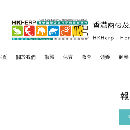
​香港兩棲
HKHerp | Hon
主頁
關於我們
動態
保育
教育
領養
飼養
報