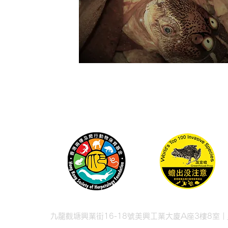
九龍觀塘興業街16-18號美興工業大廈A座3樓8室 |