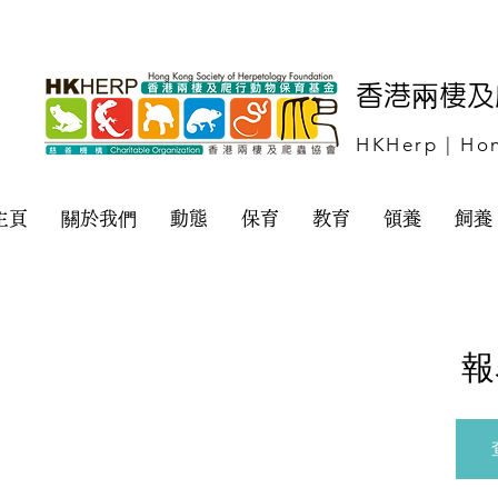
​香港兩棲
HKHerp | Hon
主頁
關於我們
動態
保育
教育
領養
飼養
報