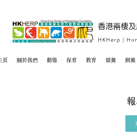
​香港兩棲
HKHerp | Hon
主頁
關於我們
動態
保育
教育
領養
飼養
報