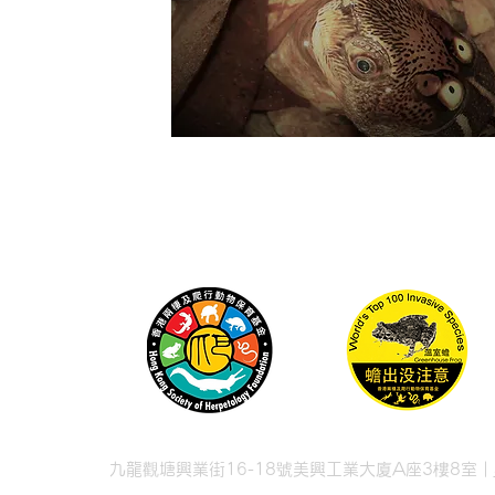
九龍觀塘興業街16-18號美興工業大廈A座3樓8室 |