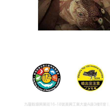
九龍觀塘興業街16-18號美興工業大廈A座3樓8室 |