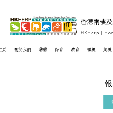
​香港兩棲
HKHerp | Hon
主頁
關於我們
動態
保育
教育
領養
飼養
報