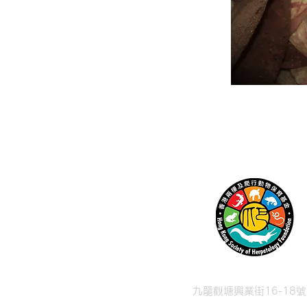
九龍觀塘興業街16-18