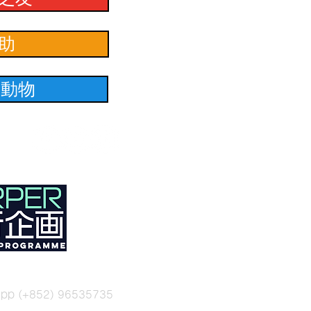
助
養動物
sapp (+852) 96535735