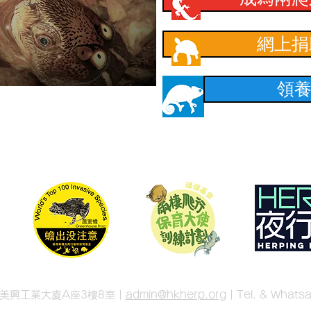
網上捐
領
號美興工業大廈A座3樓8室 |
admin
@hkherp.org
| Tel. & What