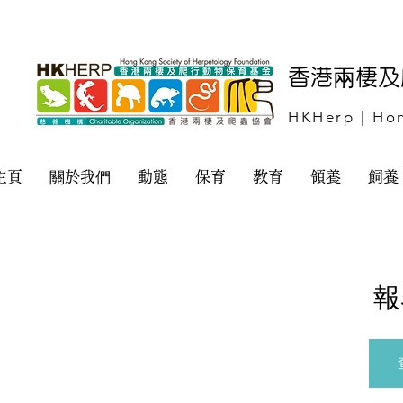
​香港兩棲
HKHerp | Hon
主頁
關於我們
動態
保育
教育
領養
飼養
報