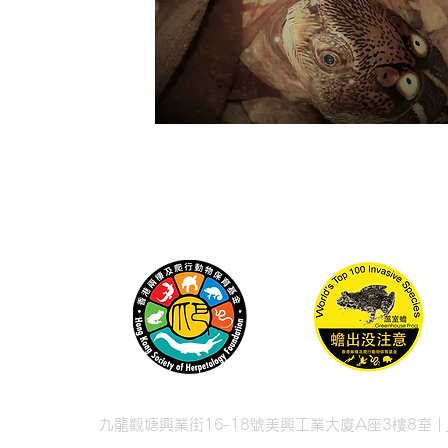
九龍觀塘興業街16-18號美興工業大廈A座3樓8室 |