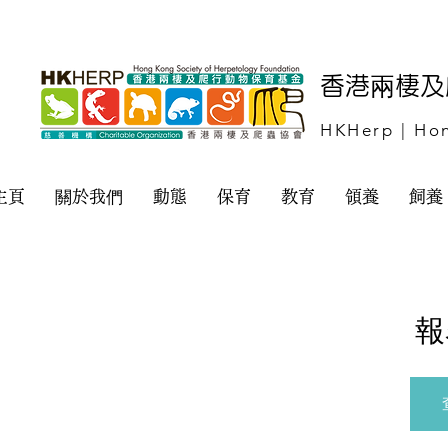
​香港兩棲
HKHerp | Hon
主頁
關於我們
動態
保育
教育
領養
飼養
報