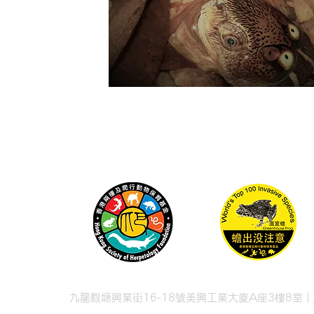
九龍觀塘興業街16-18號美興工業大廈A座3樓8室 |