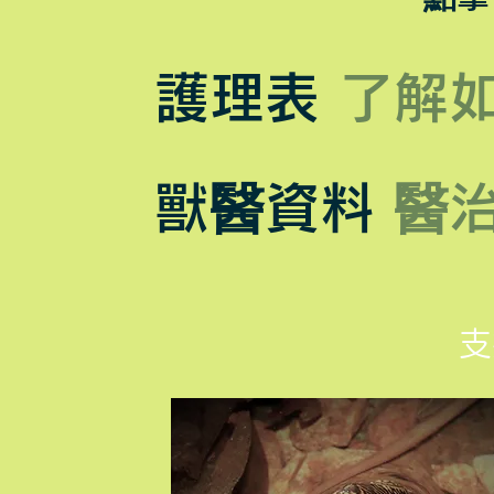
護理表
了解
獸醫資料
醫
​