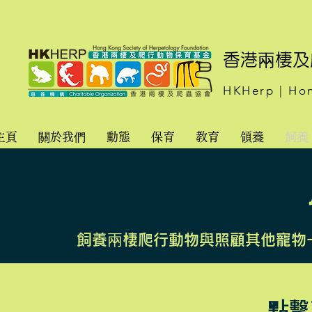
​香港兩棲
HKHerp | Hon
主頁
關於我們
動態
保育
教育
領養
飼養
飼養兩棲爬行動物與照顧其他寵物
點擊