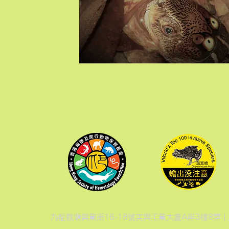
九龍觀塘興業街16-18號美興工業大廈A座3樓8室 |