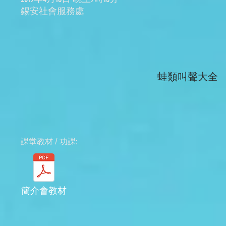
錫安社會服務處
蛙類叫聲大全
​課堂教材 / 功課:
簡介會教材