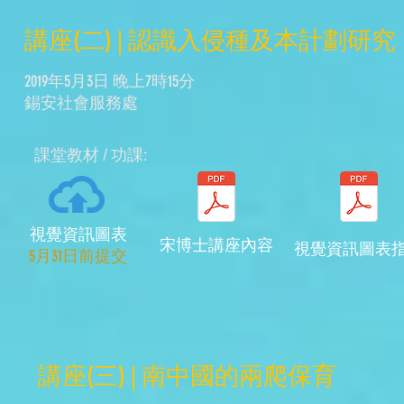
講座(二) | 認識入侵種及本計劃研究
2019年5月3日 晚上7時15分
錫安社會服務處
​課堂教材 / 功課:
視覺資訊圖表
宋博士講座內容
​視覺資訊圖表
​5月31日前提交
講座(三) | 南中國的兩爬保育