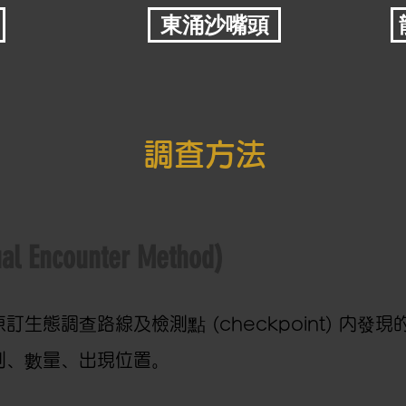
東涌沙嘴頭
調査方法
al Encounter Method)
生態調查路線及檢測點 (checkpoint) 内發現
別、數量、出現位置。