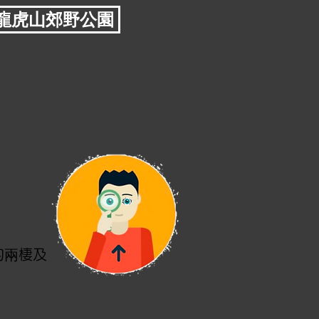
龍虎山郊野公園
的兩棲及