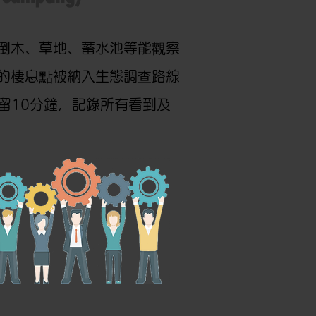
倒木、草地、蓄水池等能觀察
的棲息點被納入生態調查路線
內停留10分鐘，記錄所有看到及