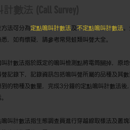
(Call Survey)
叫計數法
查方法可分為
定點鳴叫計數法
及
不定點鳴叫計數法
。
熟悉，如有懷疑，請參考常見蛙類叫聲大全。
鳴叫計數法指於既定的鳴叫檢測點將電筒關掉，原地
叫聲記錄下，記錄資訊包括鳴叫聲所屬的品種及其數
聽到的物種及數量，完成3分鐘的定點鳴叫計數法後
括。
點鳴叫計數法指生態調查員進行穿越線取樣法及叢塊