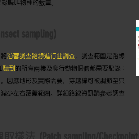
記錄鳴叫物種的數量。
ansect sampling)
員將
沿著調查路線進行曲調查
，調查範圍是路線
和
聽到
的所有兩棲及爬行動物個體都需要記錄：
法
。因應地形及實際需要，穿越線可被調節至只
及減少左右覆蓋範圍。詳細路線資訊請參考調查
(Patch sampling/Checkpoint
塊取樣法