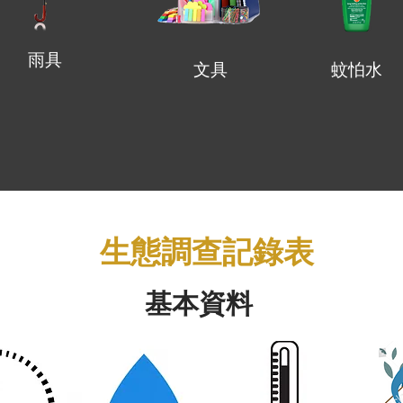
​雨具
​文具
蚊怕水
生態調查記錄表
​基本資料