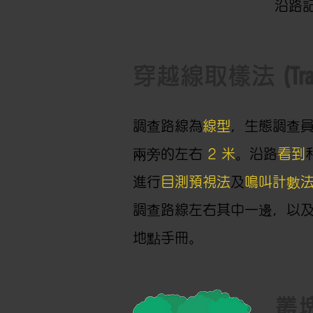
沿路
(Tr
穿越線取樣法
調查路線為
線型
，生態調查
兩旁的左右
2 米
。沿路
看到
進行
目測預視法
及
鳴叫計數
調查路線左右其中一邊，以
地點手冊。
叢