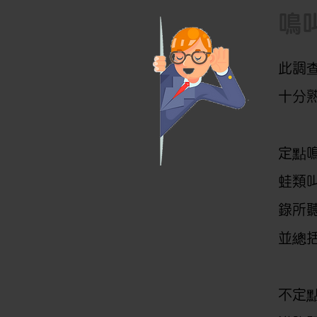
鳴
此調
十分
定點
蛙類
錄所
並總
不定