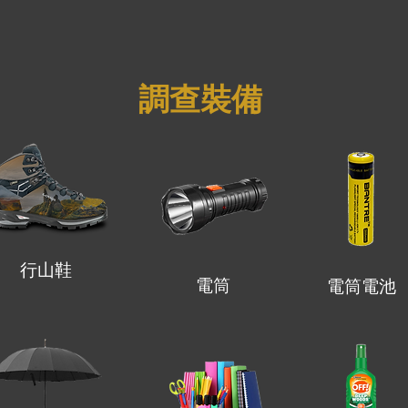
​調查裝備
行山鞋
電筒
電筒電池