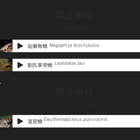
鋤足蟾科
Megophryidae
Megophrys brachykolos
短腳角蟾
Leptolalax laui
劉氏掌突蟾
卵齒蟾科
Eleutherodactylidae
Eleutherodactylus planirostris
溫室蟾