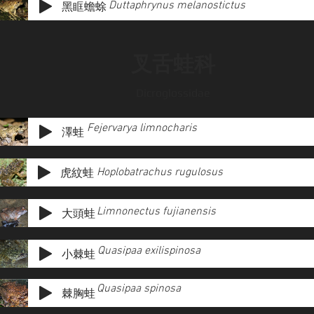
Duttaphrynus melanostictus
黑眶蟾蜍
叉舌蛙科
Dicroglossidae
Fejervarya limnocharis
澤蛙
虎紋蛙
Hoplobatrachus rugulosus
Limnonectus fujianensis
大頭蛙
Quasipaa exilispinosa
小棘蛙
Quasipaa spinosa
棘胸蛙