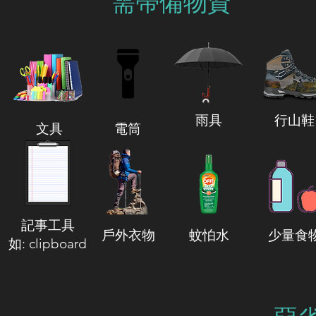
​需帶備物資
​雨具
行山鞋
​文具
電筒
記事工具
​戶外衣物
蚊怕水
少量食
如: clipboard