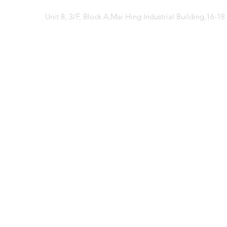
Unit 8, 3/F, Block A,Mai Hing Industrial Building,16-1
© 2026 香港兩棲
© 2026 Hong Kong So