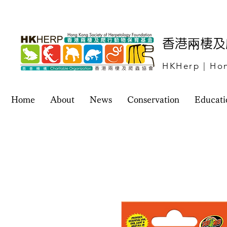
​香港兩棲
HKHerp | Hon
Home
About
News
Conservation
Educati