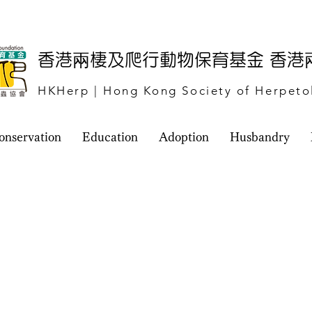
​香港兩棲及爬行動物保育基金 香
HKHerp | Hong Kong Society of Herpeto
onservation
Education
Adoption
Husbandry