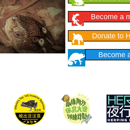
Become a 
Donate to 
Become a