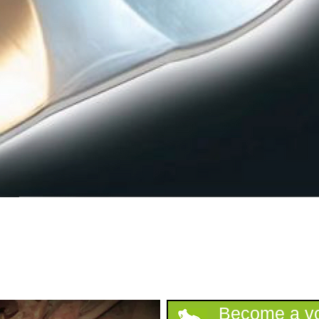
Support HKHerp
Become a vo