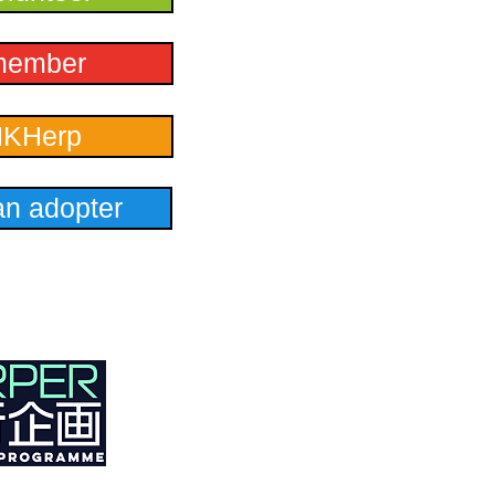
member
HKHerp
n adopter