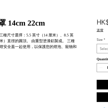
 14cm 22cm
HK
送貨
三種尺寸選擇：5.5 英寸（14 厘米）、8.5 英
Size
*
5 厘米）直徑的圓頂。 由重型塗漆鋁製成。 三種
燈安全蓋一起使用，以保護您的燈泡、寵物和
Selec
Quanti