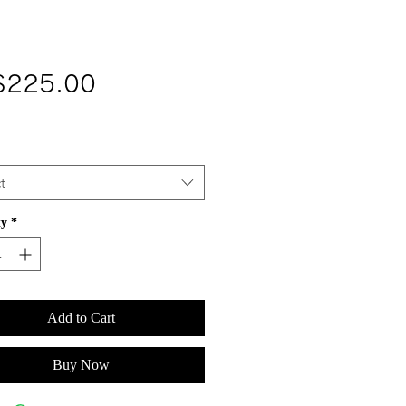
Price
$225.00
t
ty
*
Add to Cart
Buy Now