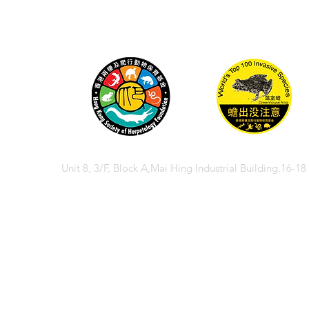
Unit 8, 3/F, Block A,Mai Hing Industrial Building,16-1
© 2026 香港兩棲
© 2026 Hong Kong So