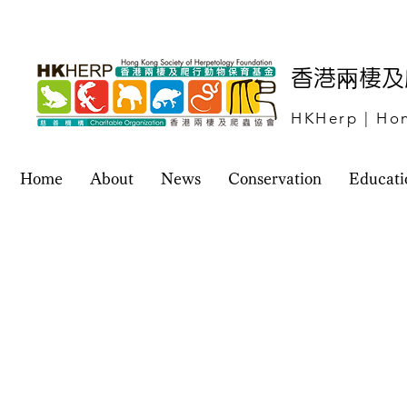
​香港兩棲
HKHerp | Hon
Home
About
News
Conservation
Educati