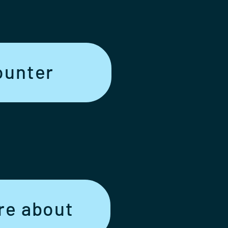
unter
e about