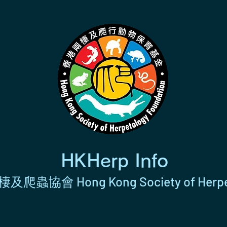
HKHerp Info
及爬蟲協會 Hong Kong Society of Herpe