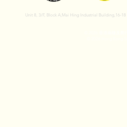
Unit 8, 3/F, Block A,Mai Hing Industrial Building,16-1
© 2026 香港兩棲
© 2026 Hong Kong So