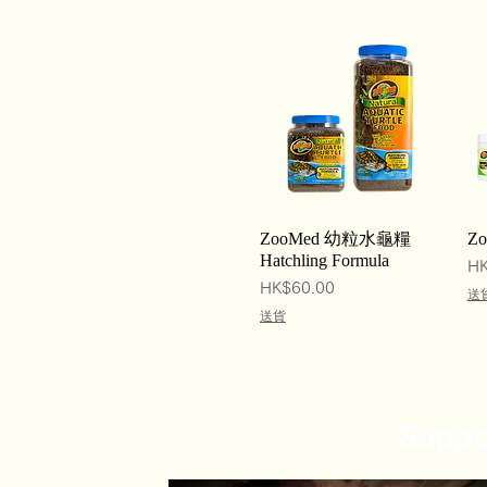
Quick View
ZooMed 幼粒水龜糧
Z
Hatchling Formula
Pr
HK
Price
HK$60.00
送
送貨
Suppo