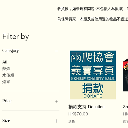
收貨後，如發現有問題 (不包括人為損壞)，
為保障買家，衣服及曾使用過的物品不設退
Filter by
Category
All
熱燈
水龜糧
燈罩
Price
Quick View
捐款支持 Donation
Z
Price
Pr
HK$70.00
HK
HK$0
HK$583
Size
送貨
送