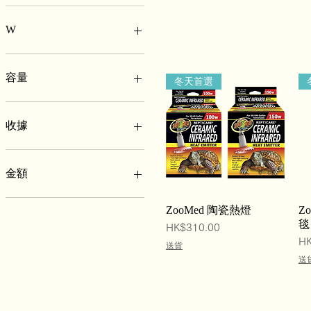
14cm
22cm
W
100W
150W
容量
冬天首選
60W
75W
1270g
80W
226g
收據
227g
340g
不需要
425g
需要
金額
56.7g
680g
$100
Quick View
ZooMed 陶瓷熱燈
Zo
85g
$1000
毯 
Price
HK$310.00
$300
Pr
HK
送貨
$70
送