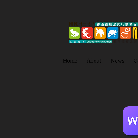
Home
About
News
C