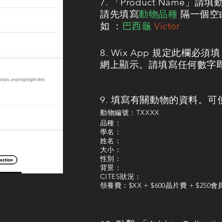
7. 「Product Name」請
請先填寫
動物品種
隔一個空
​如 ：
巴西龜
Victor
8. Wix App 規定此欄
網上顯示。請填寫任何數字
9. 填寫有關動物的資料。可使
​動物編號：TXXXX
品種：
學名：
姓名：
大小：
性別：
背景：
CITES狀況：
​領養費：$XX + $600晶片費 + $250